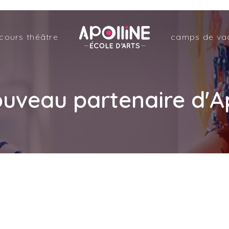
Apolline
cours théâtre
camps de va
–
École
nouveau partenaire d'Ap
d'arts