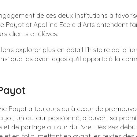
gagement de ces deux institutions à favoriser
irie Payot et Apolline Ecole d'Arts entendent f
s clients et élèves.
ns explorer plus en détail l'histoire de la libra
ainsi que les avantages qu'il apporte à la co
 Payot
irie Payot a toujours eu à cœur de promouvoir 
yot, un auteur passionné, a ouvert sa premiè
 et de partage autour du livre. Dès ses débuts
 et en folio, mettant en avant les textes des