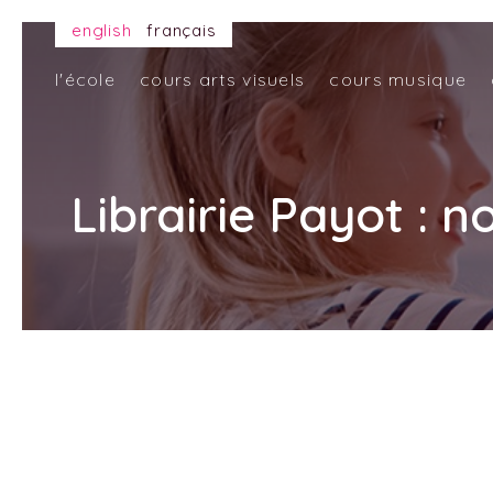
english
français
l'école
cours arts visuels
cours musique
Librairie Payot : 