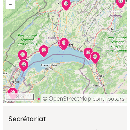
–
20 km
©
OpenStreetMap
contributors.
Secrétariat