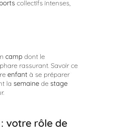
ports
collectifs intenses,
Un
camp
dont le
hare rassurant. Savoir ce
tre
enfant
à se préparer
nt la
semaine
de
stage
r.
: votre rôle de