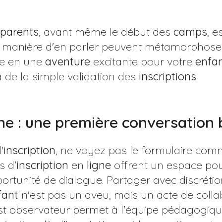
parents
, avant même le début des
camps
, e
re manière d'en parler peuvent métamorphose
te en une
aventure
excitante pour votre
enfa
 de la simple validation des
inscriptions
.
igne : une première conversation 
'
inscription
, ne voyez pas le formulaire com
s d'
inscription
en
ligne
offrent un espace po
ortunité de dialogue. Partager avec discréti
fant
n'est pas un aveu, mais un acte de collab
t observateur permet à l'équipe pédagogiqu