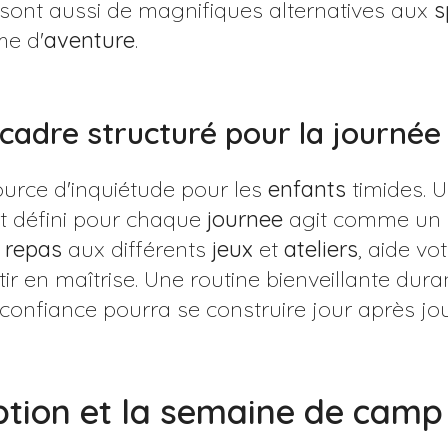
sont aussi de magnifiques alternatives aux
s
me d'
aventure
.
cadre structuré pour la journée
ource d'inquiétude pour les
enfants
timides. 
t défini pour chaque
journee
agit comme un p
s
repas
aux différents
jeux
et
ateliers
, aide vo
ir en maîtrise. Une routine bienveillante dura
 confiance pourra se construire jour après jou
iption et la semaine de camp 