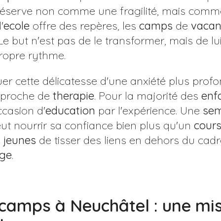
réserve non comme une fragilité, mais comme 
'
ecole
offre des repères, les
camps
de
vacan
 Le but n'est pas de le transformer, mais de lu
ropre rythme.
uer cette délicatesse d'une anxiété plus profon
pproche de
therapie
. Pour la majorité des
enf
ccasion d'
education
par l'expérience. Une
sem
t nourrir sa confiance bien plus qu'un
cour
s
jeunes
de tisser des liens en dehors du cad
ge
.
 camps à Neuchâtel : une mis