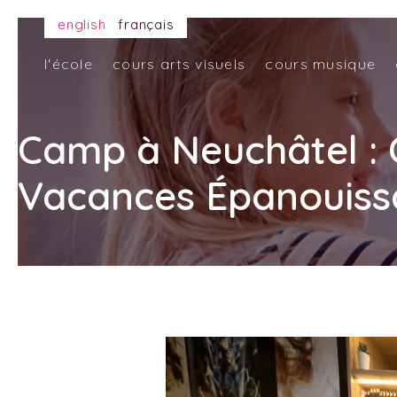
english
français
l'école
cours arts visuels
cours musique
Camp à Neuchâtel : 
Vacances Épanouiss