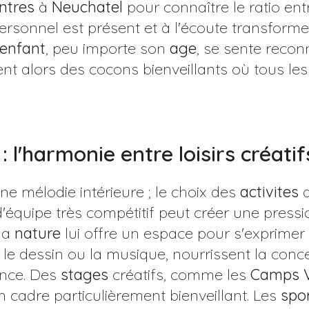
ntres
à
Neuchatel
pour connaître le ratio ent
ersonnel est présent et à l'écoute transforme l
enfant
, peu importe son
age
, se sente reco
nt alors des cocons bienveillants où tous le
 : l'harmonie entre loisirs créatif
e mélodie intérieure ; le choix des
activites
d
'équipe très compétitif peut créer une pressi
 la
nature
lui offre un espace pour s'exprimer
le dessin ou la musique, nourrissent la conce
ance. Des
stages
créatifs, comme les
Camps V
n cadre particulièrement bienveillant. Les
spo