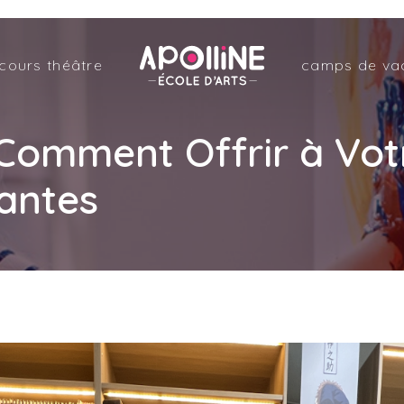
Apolline
cours théâtre
camps de va
–
École
d'arts
Comment Offrir à Vot
antes