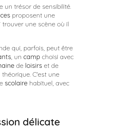
un trésor de sensibilité.
ces
proposent une
i trouver une scène où il
de qui, parfois, peut être
ants
, un
camp
choisi avec
aine
de
loisirs
et de
s
théorique. C'est une
re
scolaire
habituel, avec
sion délicate