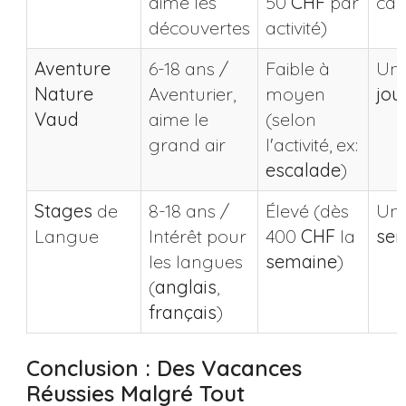
aime les
50
CHF
par
car
découvertes
activité)
Aventure
6-18 ans /
Faible à
Un
Nature
Aventurier,
moyen
jou
Vaud
aime le
(selon
grand air
l'activité, ex:
escalade
)
Stages
de
8-18 ans /
Élevé (dès
Un
Langue
Intérêt pour
400
CHF
la
se
les langues
semaine
)
(
anglais
,
français
)
Conclusion : Des Vacances
Réussies Malgré Tout