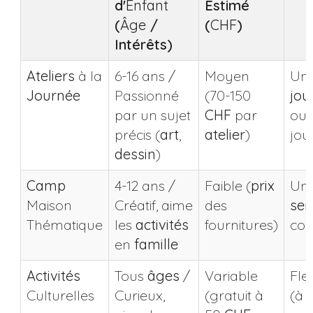
d'
Enfant
Estimé
(
Âge
/
(
CHF
)
Intérêts)
Ateliers
à la
6-16 ans /
Moyen
Un
Journée
Passionné
(70-150
jou
par un sujet
CHF
par
ou 
précis (
art
,
atelier
)
jou
dessin
)
Camp
4-12 ans /
Faible (
prix
Un
Maison
Créatif, aime
des
se
Thématique
les
activités
fournitures)
com
en
famille
Activités
Tous
âges
/
Variable
Fle
Culturelles
Curieux,
(gratuit à
(à l