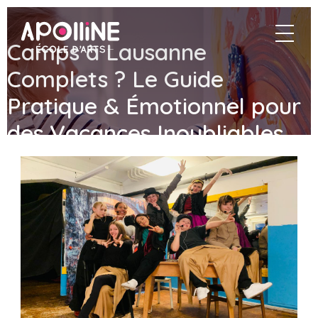
Apolline
navigat
–
Camps à Lausanne
École
d'arts
Complets ? Le Guide
Pratique & Émotionnel pour
des Vacances Inoubliables