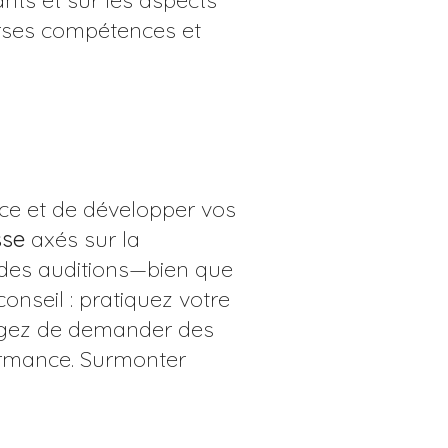
nts et sur les aspects
rses compétences et
nce et de développer vos
sse
axés sur la
 des auditions—bien que
onseil : pratiquez votre
sagez de demander des
formance. Surmonter