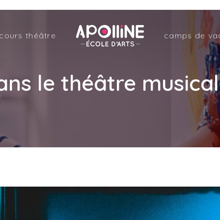
Apolline
cours théâtre
camps de va
–
École
d'arts
s le théâtre musical 