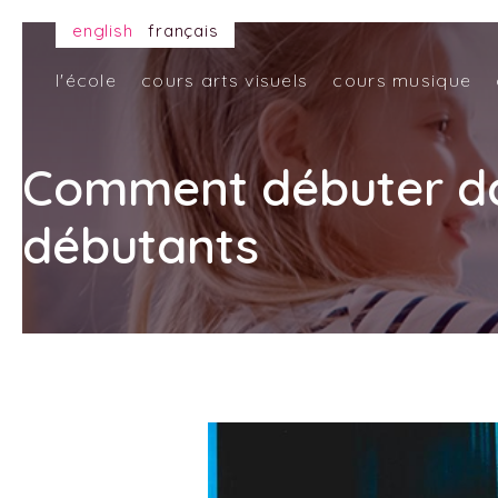
english
français
l'école
cours arts visuels
cours musique
Comment débuter dan
débutants