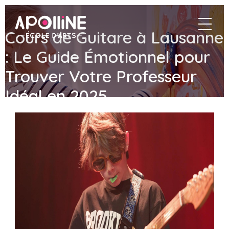
Apolline
navigat
–
Cours de Guitare à Lausanne
École
d'arts
: Le Guide Émotionnel pour
Trouver Votre Professeur
Idéal en 2025