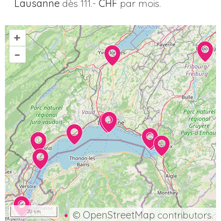
Lausanne
dès 111.-
CHF
par mois.
+
–
20 km
©
OpenStreetMap
contributors.