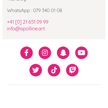
WhatsApp : 079 340 01 08
+41 [0] 21 651 09 99
info@apolline.art
Réseaux
Facebook
Instagram
Snapchat
Youtube
sociaux
Twiiter
TikTok
Twitch
Our
Newsletter