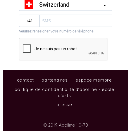
contact
partenaires
espace membre
politique de confidentialité d’apolline - ecole
d’arts
presse
© 2019 Apolline 1.0-70