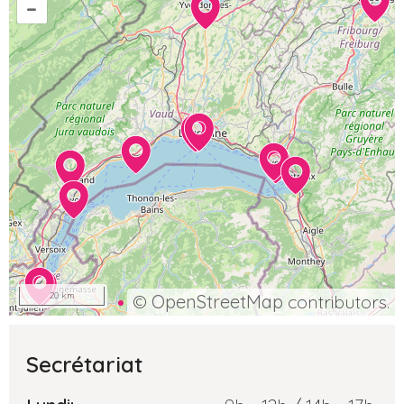
–
20 km
©
OpenStreetMap
contributors.
Secrétariat