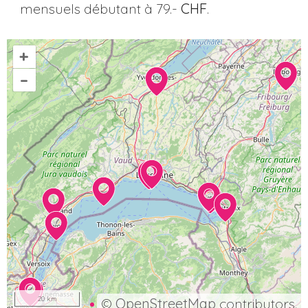
mensuels débutant à 79.-
CHF
.
+
–
20 km
©
OpenStreetMap
contributors.