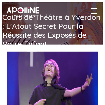
Apolline
navigat
–
Cours de Théâtre à Yverdon
École
d'arts
: L'Atout Secret Pour la
Réussite des Exposés de
Votre Enfant