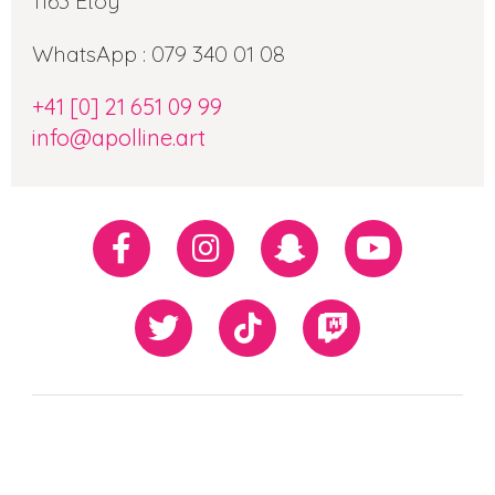
1163 Etoy
WhatsApp : 079 340 01 08
+41 [0] 21 651 09 99
info@apolline.art
Réseaux
Facebook
Instagram
Snapchat
Youtube
sociaux
Twiiter
TikTok
Twitch
Our
Newsletter