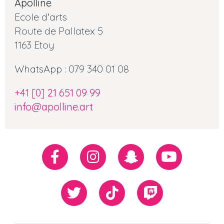
Apolline
Ecole d'arts
Route de Pallatex 5
1163 Etoy
WhatsApp : 079 340 01 08
+41 [0] 21 651 09 99
info@apolline.art
Réseaux
Facebook
Instagram
Snapchat
Youtube
sociaux
Twiiter
TikTok
Twitch