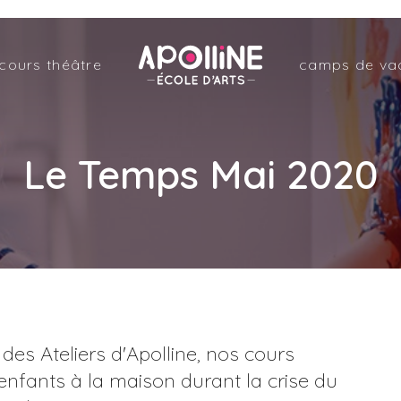
Apolline
cours théâtre
camps de va
–
École
d'arts
Le Temps Mai 2020
des Ateliers d'Apolline, nos cours
enfants à la maison durant la crise du