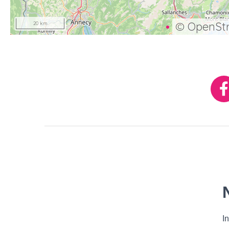
©
OpenSt
20 km
Réseaux
sociaux
Our
Newsletter