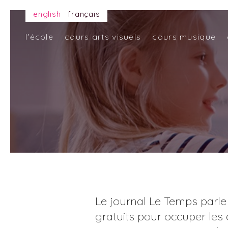
english
français
l'école
cours arts visuels
cours musique
Le journal Le Temps parle 
gratuits pour occuper les 