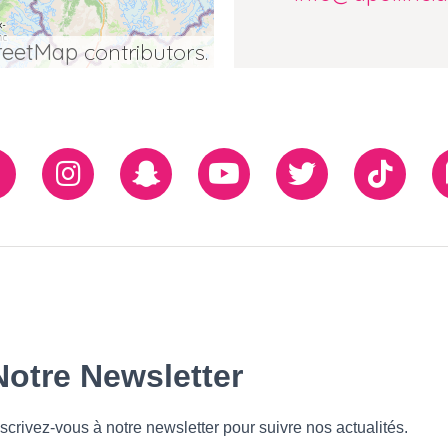
reetMap
contributors.
Facebook
Instagram
Snapchat
Youtube
Twiiter
TikTo