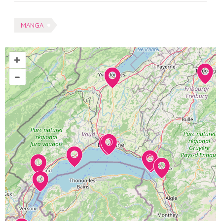
Tags:
MANGA
+
–