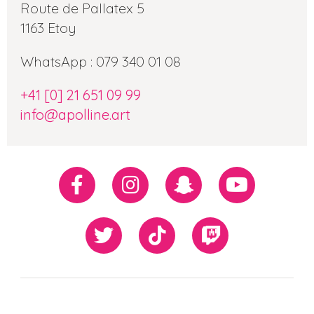
Route de Pallatex 5
1163 Etoy
WhatsApp : 079 340 01 08
+41 [0] 21 651 09 99
info@apolline.art
Réseaux
Facebook
Instagram
Snapchat
Youtube
sociaux
Twiiter
TikTok
Twitch
Our