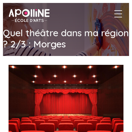
Apolline
navigat
–
École
d'arts
Quel théâtre dans ma région
? 2/3 : Morges