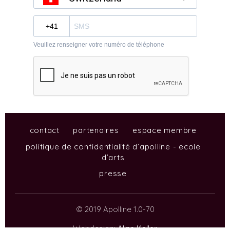
contact
partenaires
espace membre
politique de confidentialité d’apolline - ecole
d’arts
presse
© 2019 Apolline 1.0-70
Webdesign:
Aline Keller