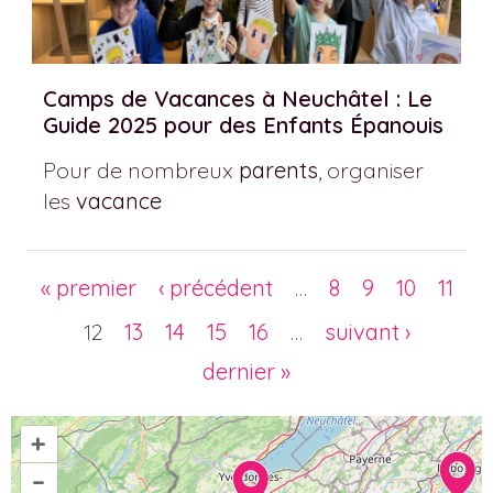
Camps de Vacances à Neuchâtel : Le
Guide 2025 pour des Enfants Épanouis
Pour de nombreux
parents
, organiser
les
vacance
Pages
« premier
‹ précédent
…
8
9
10
11
12
13
14
15
16
…
suivant ›
dernier »
+
–