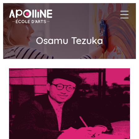
Apolline
navigat
–
École
d'arts
Osamu Tezuka