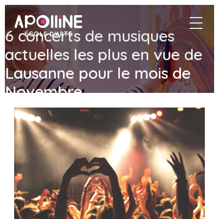
Apolline
navigat
–
6 concerts de musiques
École
d'arts
actuelles les plus en vue de
Lausanne pour le mois de
Novembre