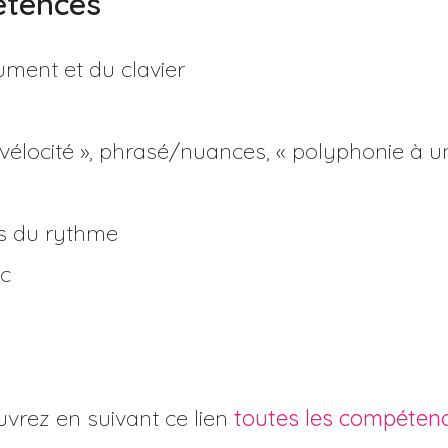
étences
ument et du clavier
 vélocité », phrasé/nuances, « polyphonie à u
s du rythme
ic
uvrez en suivant ce lien
toutes les compétenc