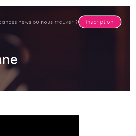
cances
news
où nous trouver ?
inscription
nne