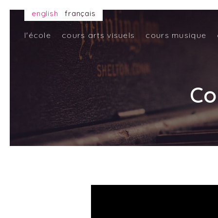
english
français
l'école
cours arts visuels
cours musique
Co