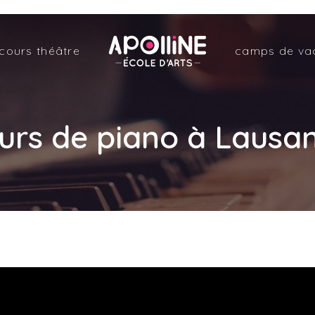
Apolline
cours théâtre
camps de va
–
École
urs de piano à Lausa
d'arts