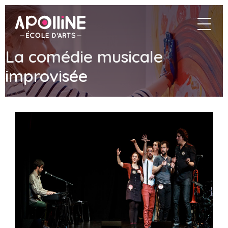
Apolline
navigat
–
École
d'arts
La comédie musicale
improvisée