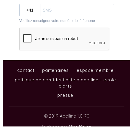
contact
partenaires
espace membre
politique de confidentialité d’apolline - ecole
d’arts
presse
© 2019 Apolline 1.0-70
Webdesign:
Aline Keller