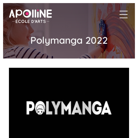
Apolline
navigat
–
École
d'arts
Polymanga 2022