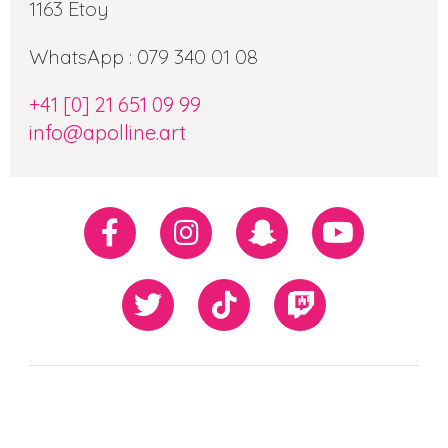
1163 Etoy
WhatsApp : 079 340 01 08
+41 [0] 21 651 09 99
info@apolline.art
Réseaux
Facebook
Instagram
Snapchat
Youtube
sociaux
Twiiter
TikTok
Twitch
Our
Newsletter