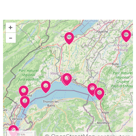
+
–
20 km