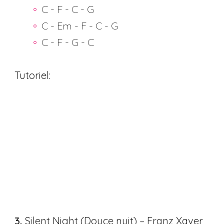
C - F - C - G
C - Em - F - C - G
C - F - G - C
Tutoriel:
3.
Silent Night (Douce nuit) – Franz Xaver