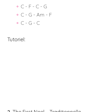
C - F - C - G
C - G - Am - F
C - G - C
Tutoriel:
2.
The First Noel – Traditionnelle