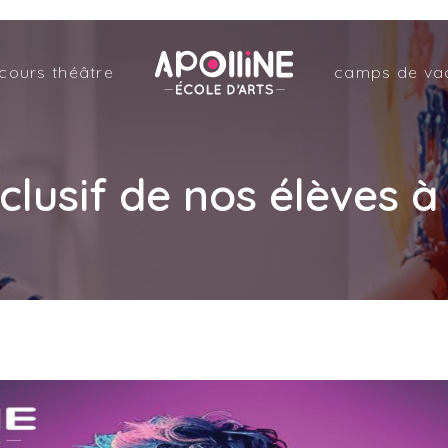
Apolline
cours théâtre
camps de va
–
École
d'arts
clusif de nos élèves à