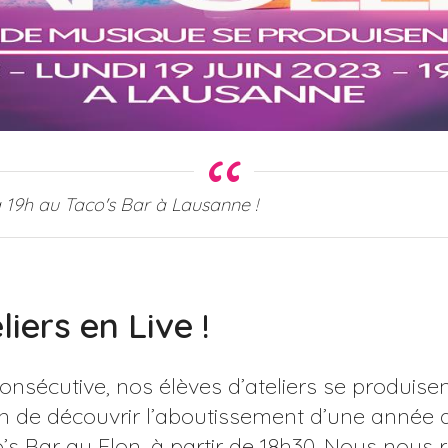
à 19h au Taco's Bar à Lausanne !
iers en Live !
sécutive, nos élèves d’ateliers se produisent
on de découvrir l’aboutissement d’une année d
aco’s Bar au Flon, à partir de 18h30. Nous nous