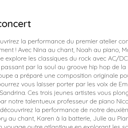
oncert
uvrirez la performance du premier atelier cons
ement ! Avec Nina au chant, Noah au piano, Mat
upe explore les classiques du rock avec AC/DC
assant par la soul au groove hip hop de la 
roupe a préparé une composition originale pour
ourrez vous laisser porter par les voix de Emm
Sandrina. Ces trois jeunes artistes vous plong
r notre talentueux professeur de piano Nicol
s découvrirez la performance de notre deuxiè
y au chant, Karen à la batterie, Julie au Pian
voyage outre atlantique en explorant les so