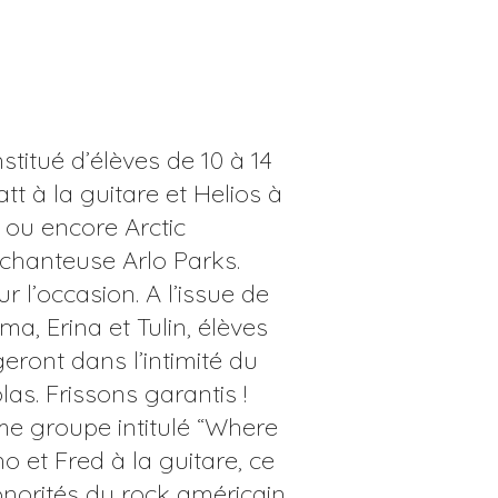
titué d’élèves de 10 à 14
t à la guitare et Helios à
 ou encore Arctic
chanteuse Arlo Parks.
 l’occasion. A l’issue de
a, Erina et Tulin, élèves
eront dans l’intimité du
as. Frissons garantis !
me groupe intitulé “Where
o et Fred à la guitare, ce
norités du rock américain