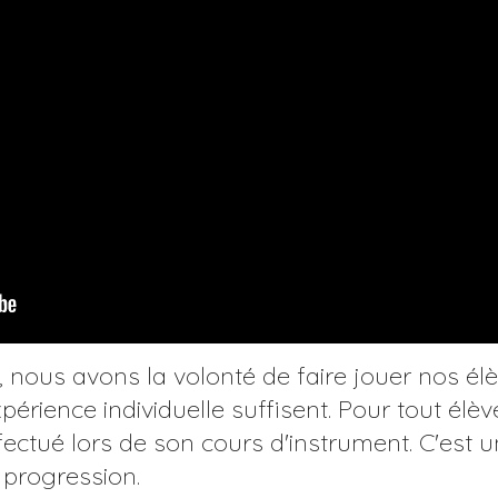
nous avons la volonté de faire jouer nos élè
xpérience individuelle suffisent. Pour tout élè
ffectué lors de son cours d'instrument. C'est 
a progression.