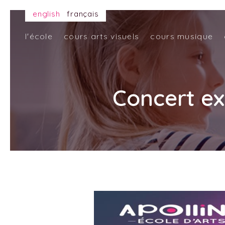
english
français
l'école
cours arts visuels
cours musique
Concert ex