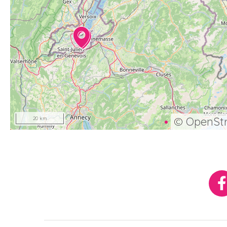
©
OpenSt
20 km
Réseaux
sociaux