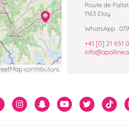
Route de Pallat
1163 Etoy
WhatsApp : 079
+41 [0] 21 651 
info@apolline.a
reetMap
contributors.
Facebook
Instagram
Snapchat
Youtube
Twiiter
TikTo