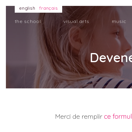
english
français
the school
visual arts
music
Devene
Merci de remplir
ce formul