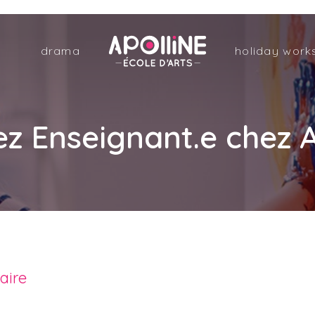
Apolline
drama
holiday work
–
École
d'arts
z Enseignant.e chez A
aire