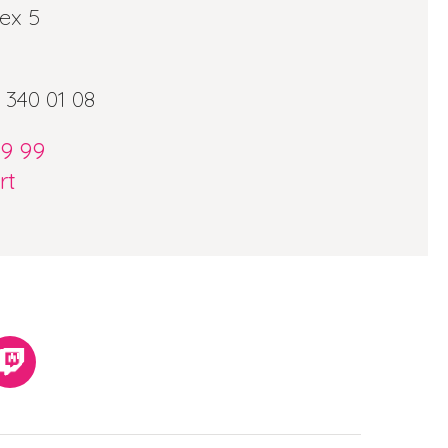
ex 5
 340 01 08
09 99
rt
k
Twitch